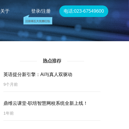
关于
登录/注册
电话:023-67549600
英语提分新引擎：AI与真人双驱动
9个月前
鼎维云课堂-职培智慧网校系统全新上线！
1年前