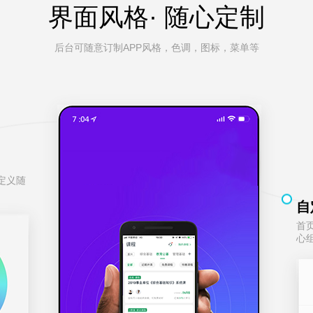
界面风格· 随心定制
后台可随意订制APP风格，色调，图标，菜单等
定义随
自
首
心