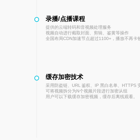
录播/点播课程
提供的云端转码和音视频处理服务
视频自动进行截取封面、剪辑、鉴黄等操作
全国布局CDN加速节点超过1100+，播放不再卡
缓存加密技术
采用防盗链、URL 鉴权、IP 黑白名单、HTTPS
可将视频拆分为N个视频片段进行加密从组
用户可以下载缓存加密视频，缓存后离线观看。