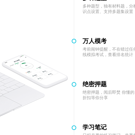
多种题型，独有材料题，分
识点设置、支持多题集设置
万人模考
考前闹钟提醒，不在错过任
线模拟考试，查看排名统计
绝密押题
绝密押题，阅后即焚 你懂的
折扣等你分享
学习笔记